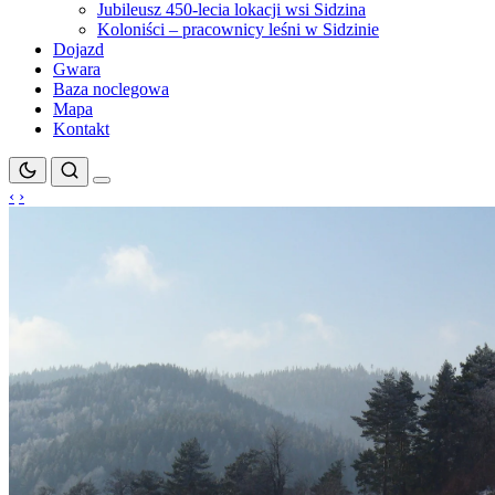
Jubileusz 450-lecia lokacji wsi Sidzina
Koloniści – pracownicy leśni w Sidzinie
Dojazd
Gwara
Baza noclegowa
Mapa
Kontakt
‹
›