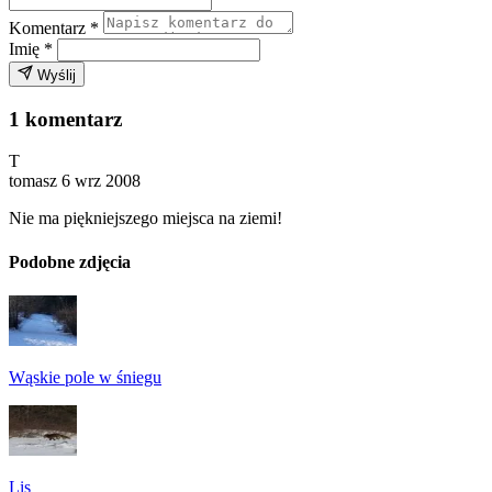
Komentarz
*
Imię
*
Wyślij
1 komentarz
T
tomasz
6 wrz 2008
Nie ma piękniejszego miejsca na ziemi!
Podobne zdjęcia
Wąskie pole w śniegu
Lis