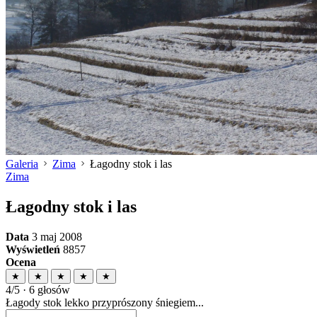
Galeria
Zima
Łagodny stok i las
Zima
Łagodny stok i las
Data
3 maj 2008
Wyświetleń
8857
Ocena
★
★
★
★
★
4/5 · 6 głosów
Łagody stok lekko przyprószony śniegiem...