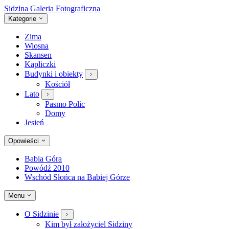
Sidzina
Galeria Fotograficzna
Kategorie
Zima
Wiosna
Skansen
Kapliczki
Budynki i obiekty
Kościół
Lato
Pasmo Polic
Domy
Jesień
Opowieści
Babia Góra
Powódź 2010
Wschód Słońca na Babiej Górze
Menu
O Sidzinie
Kim był założyciel Sidziny