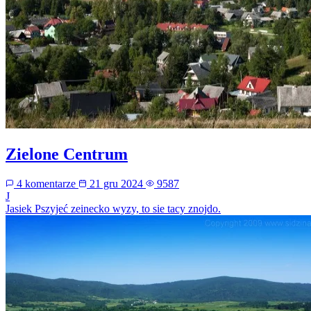
Zielone Centrum
4 komentarze
21 gru 2024
9587
J
Jasiek
Pszyjeć zeinecko wyzy, to sie tacy znojdo.