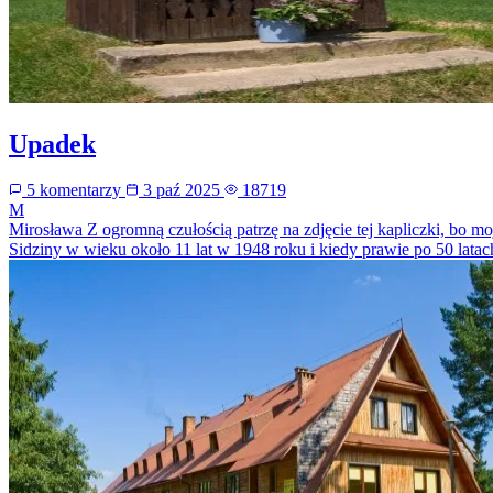
Upadek
5 komentarzy
3 paź 2025
18719
M
Mirosława
Z ogromną czułością patrzę na zdjęcie tej kapliczki, bo 
Sidziny w wieku około 11 lat w 1948 roku i kiedy prawie po 50 latach