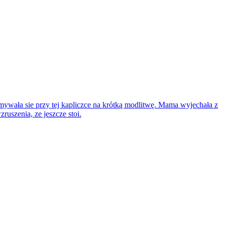
mywała sie przy tej kapliczce na krótką modlitwę. Mama wyjechała z
ruszenia, ze jeszcze stoi.