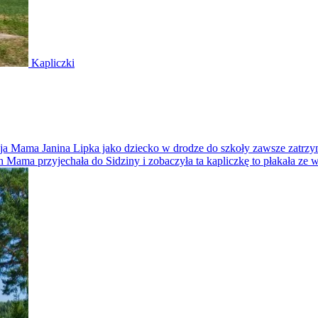
Kapliczki
moja Mama Janina Lipka jako dziecko w drodze do szkoły zawsze zatrzy
 Mama przyjechała do Sidziny i zobaczyła ta kapliczkę to płakała ze wz