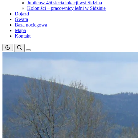
Jubileusz 450-lecia lokacji wsi Sidzina
Koloniści – pracownicy leśni w Sidzinie
Dojazd
Gwara
Baza noclegowa
Mapa
Kontakt