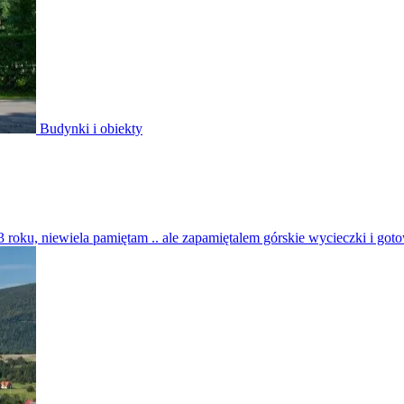
Budynki i obiekty
3 roku, niewiela pamiętam .. ale zapamiętalem górskie wycieczki i go