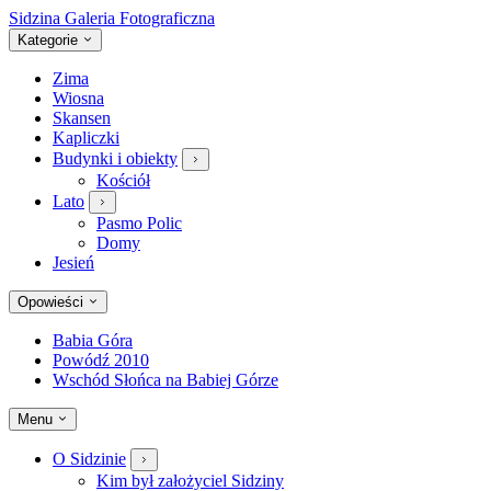
Sidzina
Galeria Fotograficzna
Kategorie
Zima
Wiosna
Skansen
Kapliczki
Budynki i obiekty
Kościół
Lato
Pasmo Polic
Domy
Jesień
Opowieści
Babia Góra
Powódź 2010
Wschód Słońca na Babiej Górze
Menu
O Sidzinie
Kim był założyciel Sidziny