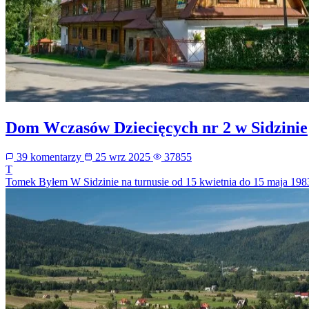
Dom Wczasów Dziecięcych nr 2 w Sidzinie
39 komentarzy
25 wrz 2025
37855
T
Tomek
Byłem W Sidzinie na turnusie od 15 kwietnia do 15 maja 198