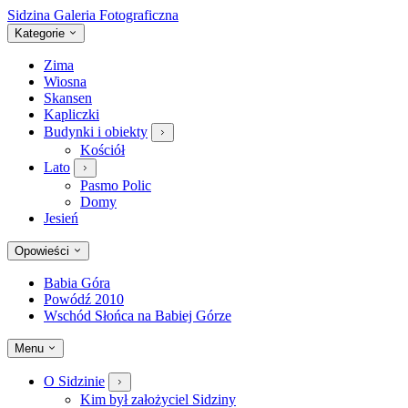
Sidzina
Galeria Fotograficzna
Kategorie
Zima
Wiosna
Skansen
Kapliczki
Budynki i obiekty
Kościół
Lato
Pasmo Polic
Domy
Jesień
Opowieści
Babia Góra
Powódź 2010
Wschód Słońca na Babiej Górze
Menu
O Sidzinie
Kim był założyciel Sidziny