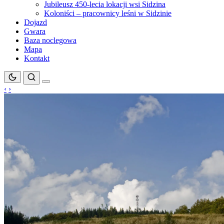
Jubileusz 450-lecia lokacji wsi Sidzina
Koloniści – pracownicy leśni w Sidzinie
Dojazd
Gwara
Baza noclegowa
Mapa
Kontakt
‹
›