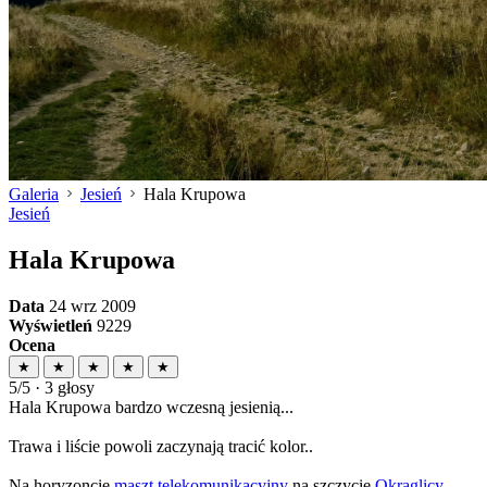
Galeria
Jesień
Hala Krupowa
Jesień
Hala Krupowa
Data
24 wrz 2009
Wyświetleń
9229
Ocena
★
★
★
★
★
5/5 · 3 głosy
Hala Krupowa bardzo wczesną jesienią...
Trawa i liście powoli zaczynają tracić kolor..
Na horyzoncie
maszt telekomunikacyjny
na szczycie
Okrąglicy
.