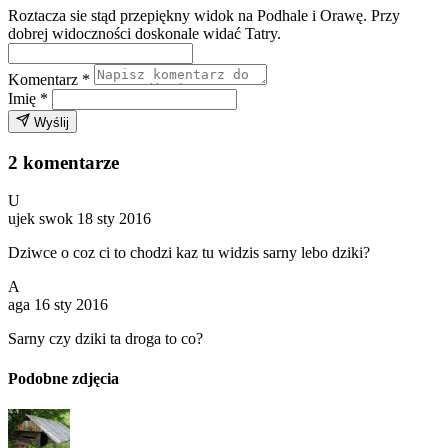
Roztacza sie stąd przepiękny widok na Podhale i Orawę. Przy
dobrej widoczności doskonale widać Tatry.
Komentarz
*
Imię
*
Wyślij
2 komentarze
U
ujek swok
18 sty 2016
Dziwce o coz ci to chodzi kaz tu widzis sarny lebo dziki?
A
aga
16 sty 2016
Sarny czy dziki ta droga to co?
Podobne zdjęcia