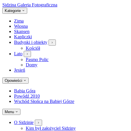
Sidzina
Galeria Fotograficzna
Kategorie
Zima
Wiosna
Skansen
Kapliczki
Budynki i obiekty
Kościół
Lato
Pasmo Polic
Domy
Jesień
Opowieści
Babia Góra
Powódź 2010
Wschód Słońca na Babiej Górze
Menu
O Sidzinie
Kim był założyciel Sidziny