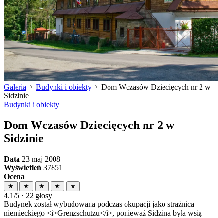
Galeria
Budynki i obiekty
Dom Wczasów Dziecięcych nr 2 w
Sidzinie
Budynki i obiekty
Dom Wczasów Dziecięcych nr 2 w
Sidzinie
Data
23 maj 2008
Wyświetleń
37851
Ocena
★
★
★
★
★
4.1/5 · 22 głosy
Budynek został wybudowana podczas okupacji jako strażnica
niemieckiego <i>Grenzschutzu</i>, ponieważ Sidzina była wsią