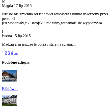
M
Magda
17 lip 2015
Nic się nie zmieniło od lat,nawet atmosfera i klimat stworzony przez
personel
jest wspaniały,taki swojski i rodzinny,wspaniale się wypoczywa.
I
Iwona
15 lip 2015
Madziu a sa jeszcze te obrazy stare na scianach
1
2
3
4
→
Podobne zdjęcia
Bińkówka