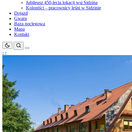
Jubileusz 450-lecia lokacji wsi Sidzina
Koloniści – pracownicy leśni w Sidzinie
Dojazd
Gwara
Baza noclegowa
Mapa
Kontakt
‹
›