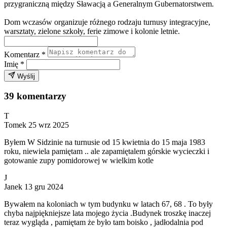
przygraniczną między Sławacją a Generalnym Gubernatorstwem.
Dom wczasów organizuje różnego rodzaju turnusy integracyjne,
warsztaty, zielone szkoły, ferie zimowe i kolonie letnie.
Komentarz
*
Imię
*
Wyślij
39 komentarzy
T
Tomek
25 wrz 2025
Byłem W Sidzinie na turnusie od 15 kwietnia do 15 maja 1983
roku, niewiela pamiętam .. ale zapamiętalem górskie wycieczki i
gotowanie zupy pomidorowej w wielkim kotle
J
Janek
13 gru 2024
Bywałem na koloniach w tym budynku w latach 67, 68 . To były
chyba najpiękniejsze lata mojego życia .Budynek troszkę inaczej
teraz wygląda , pamiętam że było tam boisko , jadłodalnia pod