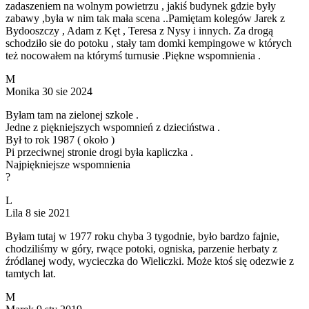
zadaszeniem na wolnym powietrzu , jakiś budynek gdzie były
zabawy ,była w nim tak mała scena ..Pamiętam kolegów Jarek z
Bydooszczy , Adam z Kęt , Teresa z Nysy i innych. Za drogą
schodziło sie do potoku , stały tam domki kempingowe w których
też nocowałem na którymś turnusie .Piękne wspomnienia .
M
Monika
30 sie 2024
Byłam tam na zielonej szkole .
Jedne z piękniejszych wspomnień z dzieciństwa .
Był to rok 1987 ( około )
Pi przeciwnej stronie drogi była kapliczka .
Najpiękniejsze wspomnienia
?
L
Lila
8 sie 2021
Byłam tutaj w 1977 roku chyba 3 tygodnie, było bardzo fajnie,
chodziliśmy w góry, rwące potoki, ogniska, parzenie herbaty z
źródlanej wody, wycieczka do Wieliczki. Może ktoś się odezwie z
tamtych lat.
M