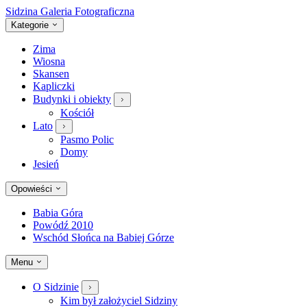
Sidzina
Galeria Fotograficzna
Kategorie
Zima
Wiosna
Skansen
Kapliczki
Budynki i obiekty
Kościół
Lato
Pasmo Polic
Domy
Jesień
Opowieści
Babia Góra
Powódź 2010
Wschód Słońca na Babiej Górze
Menu
O Sidzinie
Kim był założyciel Sidziny