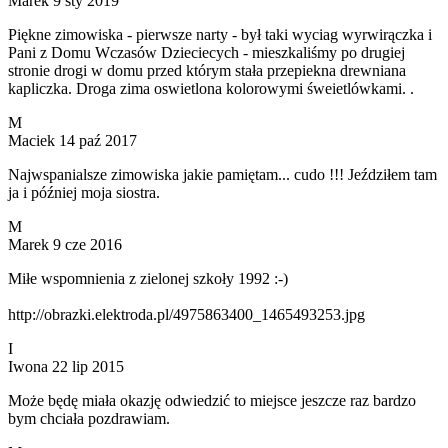
Marek
9 sty 2019
Piękne zimowiska - pierwsze narty - był taki wyciag wyrwirączka i
Pani z Domu Wczasów Dzieciecych - mieszkaliśmy po drugiej
stronie drogi w domu przed którym stała przepiekna drewniana
kapliczka. Droga zima oswietlona kolorowymi śweietlówkami. .
M
Maciek
14 paź 2017
Najwspanialsze zimowiska jakie pamiętam... cudo !!! Jeździłem tam
ja i później moja siostra.
M
Marek
9 cze 2016
Miłe wspomnienia z zielonej szkoły 1992 :-)
http://obrazki.elektroda.pl/4975863400_1465493253.jpg
I
Iwona
22 lip 2015
Może będę miała okazję odwiedzić to miejsce jeszcze raz bardzo
bym chciała pozdrawiam.