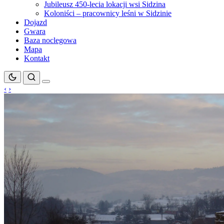
Jubileusz 450-lecia lokacji wsi Sidzina
Koloniści – pracownicy leśni w Sidzinie
Dojazd
Gwara
Baza noclegowa
Mapa
Kontakt
‹
›