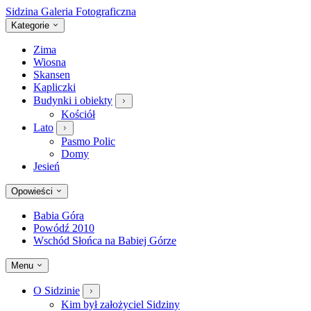
Sidzina
Galeria Fotograficzna
Kategorie
Zima
Wiosna
Skansen
Kapliczki
Budynki i obiekty
Kościół
Lato
Pasmo Polic
Domy
Jesień
Opowieści
Babia Góra
Powódź 2010
Wschód Słońca na Babiej Górze
Menu
O Sidzinie
Kim był założyciel Sidziny