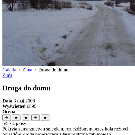
Galeria
Zima
Droga do domu
Zima
Droga do domu
Data
3 maj 2008
Wyświetleń
6895
Ocena
★
★
★
★
★
5/5 · 4 głosy
Pokryta zamarzniętym śniegiem, rozjeżdżonym przez koła różnych
pojazdów, droga prowadząca z lasu w stronę zabudowań...