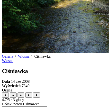
Galeria
Wiosna
Ciśniawka
Wiosna
Ciśniawka
Data
14 cze 2008
Wyświetleń
7340
Ocena
★
★
★
★
★
4.7/5 · 3 głosy
Górski potok Ciśniawka.