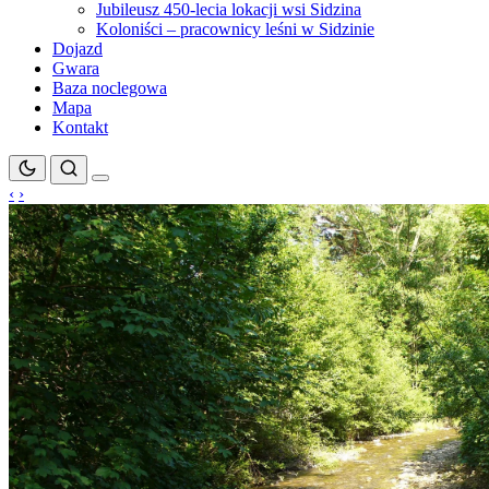
Jubileusz 450-lecia lokacji wsi Sidzina
Koloniści – pracownicy leśni w Sidzinie
Dojazd
Gwara
Baza noclegowa
Mapa
Kontakt
‹
›