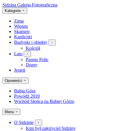
Sidzina
Galeria Fotograficzna
Kategorie
Zima
Wiosna
Skansen
Kapliczki
Budynki i obiekty
Kościół
Lato
Pasmo Polic
Domy
Jesień
Opowieści
Babia Góra
Powódź 2010
Wschód Słońca na Babiej Górze
Menu
O Sidzinie
Kim był założyciel Sidziny