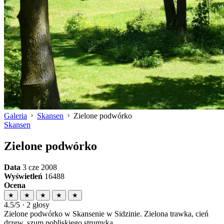
Galeria
Skansen
Zielone podwórko
Skansen
Zielone podwórko
Data
3 cze 2008
Wyświetleń
16488
Ocena
★
★
★
★
★
4.5/5 · 2 głosy
Zielone podwórko w Skansenie w Sidzinie. Zielona trawka, cień
drzew, szum pobliskiego strumyka...