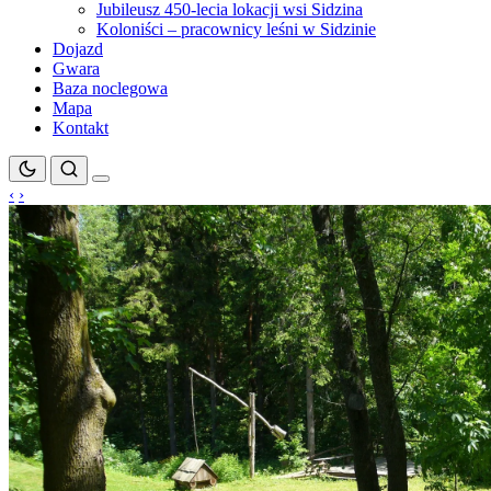
Jubileusz 450-lecia lokacji wsi Sidzina
Koloniści – pracownicy leśni w Sidzinie
Dojazd
Gwara
Baza noclegowa
Mapa
Kontakt
‹
›