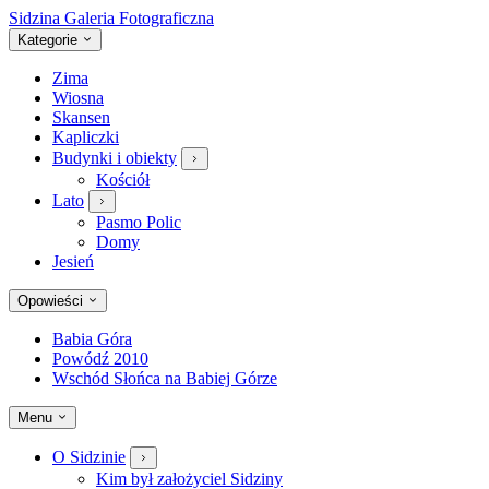
Sidzina
Galeria Fotograficzna
Kategorie
Zima
Wiosna
Skansen
Kapliczki
Budynki i obiekty
Kościół
Lato
Pasmo Polic
Domy
Jesień
Opowieści
Babia Góra
Powódź 2010
Wschód Słońca na Babiej Górze
Menu
O Sidzinie
Kim był założyciel Sidziny