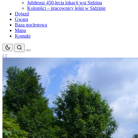
Jubileusz 450-lecia lokacji wsi Sidzina
Koloniści – pracownicy leśni w Sidzinie
Dojazd
Gwara
Baza noclegowa
Mapa
Kontakt
‹
›