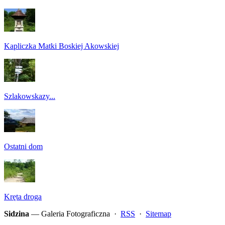
Kapliczka Matki Boskiej Akowskiej
Szlakowskazy...
Ostatni dom
Kręta droga
Sidzina
— Galeria Fotograficzna ·
RSS
·
Sitemap