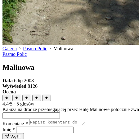
Galeria
Pasmo Polic
Malinowa
Pasmo Polic
Malinowa
Data
6 lip 2008
Wyświetleń
8126
Ocena
★
★
★
★
★
4.4/5 · 5 głosów
Kałuża na drodze przebiegającej przez Halę Malinowe potocznie zw
Komentarz
*
Imię
*
Wyślij