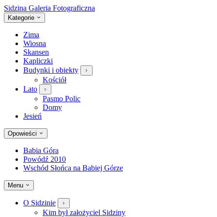
Sidzina
Galeria Fotograficzna
Kategorie
Zima
Wiosna
Skansen
Kapliczki
Budynki i obiekty
Kościół
Lato
Pasmo Polic
Domy
Jesień
Opowieści
Babia Góra
Powódź 2010
Wschód Słońca na Babiej Górze
Menu
O Sidzinie
Kim był założyciel Sidziny