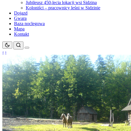
Jubileusz 450-lecia lokacji wsi Sidzina
Koloniści – pracownicy leśni w Sidzinie
Dojazd
Gwara
Baza noclegowa
Mapa
Kontakt
‹
›