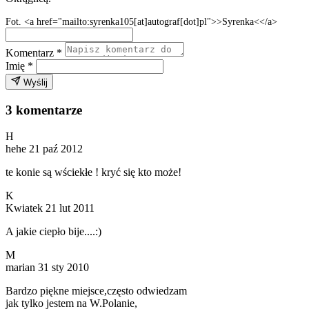
Fot. <a href="mailto:syrenka105[at]autograf[dot]pl">>Syrenka<</a>
Komentarz
*
Imię
*
Wyślij
3 komentarze
H
hehe
21 paź 2012
te konie są wściekłe ! kryć się kto może!
K
Kwiatek
21 lut 2011
A jakie ciepło bije....:)
M
marian
31 sty 2010
Bardzo piękne miejsce,często odwiedzam
jak tylko jestem na W.Polanie,