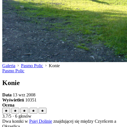
Galeria
Pasmo Polic
Konie
Pasmo Polic
Konie
Data
13 wrz 2008
Wyświetleń
10351
Ocena
★
★
★
★
★
3.7/5 · 6 głosów
Dwa koniki w
Psiej Dolinie
znajdującej się między Czyrńcem a
Okrąglicą.