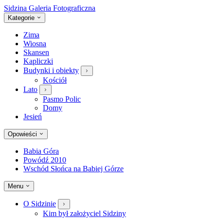
Sidzina
Galeria Fotograficzna
Kategorie
Zima
Wiosna
Skansen
Kapliczki
Budynki i obiekty
Kościół
Lato
Pasmo Polic
Domy
Jesień
Opowieści
Babia Góra
Powódź 2010
Wschód Słońca na Babiej Górze
Menu
O Sidzinie
Kim był założyciel Sidziny