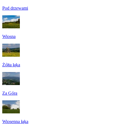
Pod drzewami
Wiosna
Żółta łąka
Za Górą
Wiosenna łąka