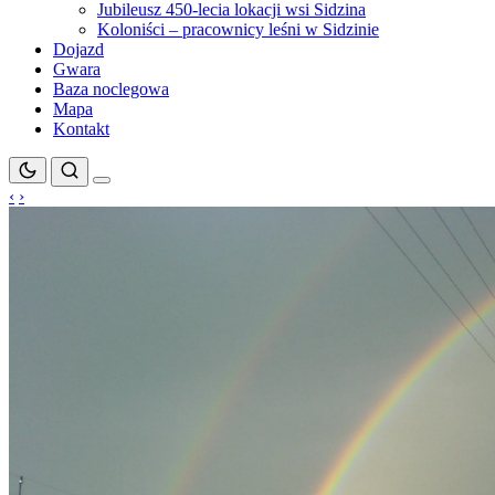
Jubileusz 450-lecia lokacji wsi Sidzina
Koloniści – pracownicy leśni w Sidzinie
Dojazd
Gwara
Baza noclegowa
Mapa
Kontakt
‹
›