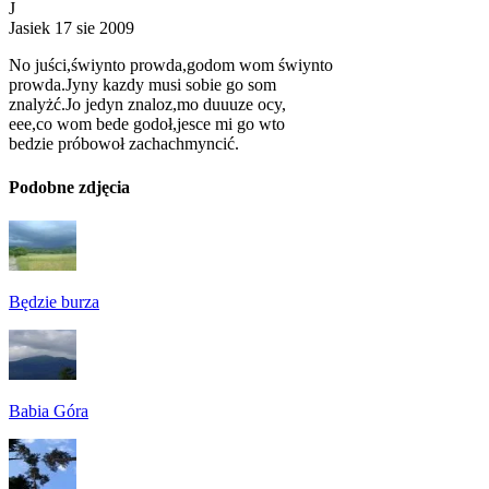
J
Jasiek
17 sie 2009
No juści,świynto prowda,godom wom świynto
prowda.Jyny kazdy musi sobie go som
znalyżć.Jo jedyn znaloz,mo duuuze ocy,
eee,co wom bede godoł,jesce mi go wto
bedzie próbowoł zachachmyncić.
Podobne zdjęcia
Będzie burza
Babia Góra