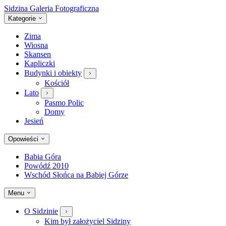
Sidzina
Galeria Fotograficzna
Kategorie
Zima
Wiosna
Skansen
Kapliczki
Budynki i obiekty
Kościół
Lato
Pasmo Polic
Domy
Jesień
Opowieści
Babia Góra
Powódź 2010
Wschód Słońca na Babiej Górze
Menu
O Sidzinie
Kim był założyciel Sidziny