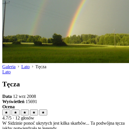
Galeria
Lato
Tęcza
Lato
Tęcza
Data
12 wrz 2008
Wyświetleń
15691
Ocena
★
★
★
★
★
4.7/5 · 12 głosów
W Sidzinie ponoć ukrytych jest kilka skarbów... Ta podwójna tęcza
jakby potwierdzała te legendy...