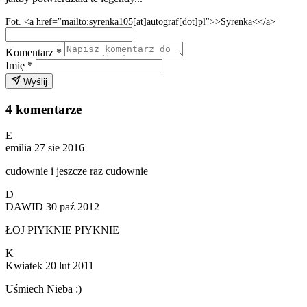
Fot. <a href="mailto:syrenka105[at]autograf[dot]pl">>Syrenka<</a>
Komentarz
*
Imię
*
Wyślij
4 komentarze
E
emilia
27 sie 2016
cudownie i jeszcze raz cudownie
D
DAWID
30 paź 2012
ŁOJ PIYKNIE PIYKNIE
K
Kwiatek
20 lut 2011
Uśmiech Nieba :)