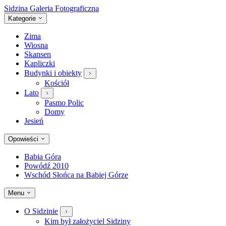
Sidzina
Galeria Fotograficzna
Kategorie
Zima
Wiosna
Skansen
Kapliczki
Budynki i obiekty
Kościół
Lato
Pasmo Polic
Domy
Jesień
Opowieści
Babia Góra
Powódź 2010
Wschód Słońca na Babiej Górze
Menu
O Sidzinie
Kim był założyciel Sidziny