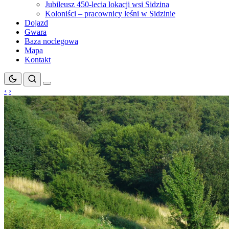
Jubileusz 450-lecia lokacji wsi Sidzina
Koloniści – pracownicy leśni w Sidzinie
Dojazd
Gwara
Baza noclegowa
Mapa
Kontakt
‹
›