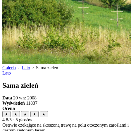
Galeria
Lato
Sama zieleń
Lato
Sama zieleń
Data
20 wrz 2008
Wyświetleń
11837
Ocena
★
★
★
★
★
4.8/5 · 5 głosów
Ostrwie czekające na skoszoną trawę na polu otoczonym zaroślami i
gęstym zielonym lasem...