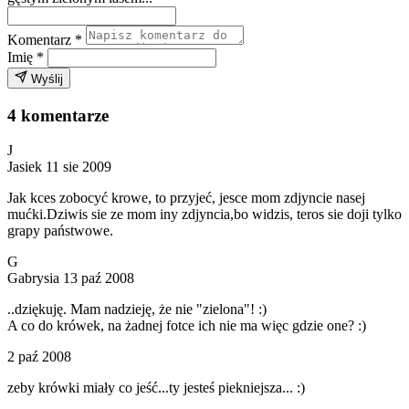
Komentarz
*
Imię
*
Wyślij
4 komentarze
J
Jasiek
11 sie 2009
Jak kces zobocyć krowe, to przyjeć, jesce mom zdjyncie nasej
mućki.Dziwis sie ze mom iny zdjyncia,bo widzis, teros sie doji tylko
grapy państwowe.
G
Gabrysia
13 paź 2008
..dziękuję. Mam nadzieję, że nie "zielona"! :)
A co do krówek, na żadnej fotce ich nie ma więc gdzie one? :)
2 paź 2008
zeby krówki miały co jeść...ty jesteś piekniejsza... :)