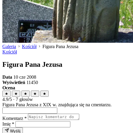
Galeria
Kościół
Figura Pana Jezusa
Kościół
Figura Pana Jezusa
Data
10 cze 2008
Wyświetleń
11450
Ocena
★
★
★
★
★
4.9/5 · 7 głosów
Figura Pana Jezusa z XIX w. znajdująca się na cmentarzu.
Komentarz
*
Imię
*
Wyślij