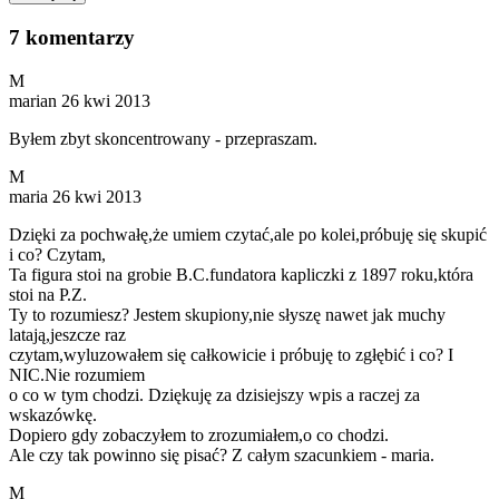
7 komentarzy
M
marian
26 kwi 2013
Byłem zbyt skoncentrowany - przepraszam.
M
maria
26 kwi 2013
Dzięki za pochwałę,że umiem czytać,ale po kolei,próbuję się skupić
i co? Czytam,
Ta figura stoi na grobie B.C.fundatora kapliczki z 1897 roku,która
stoi na P.Z.
Ty to rozumiesz? Jestem skupiony,nie słyszę nawet jak muchy
latają,jeszcze raz
czytam,wyluzowałem się całkowicie i próbuję to zgłębić i co? I
NIC.Nie rozumiem
o co w tym chodzi. Dziękuję za dzisiejszy wpis a raczej za
wskazówkę.
Dopiero gdy zobaczyłem to zrozumiałem,o co chodzi.
Ale czy tak powinno się pisać? Z całym szacunkiem - maria.
M