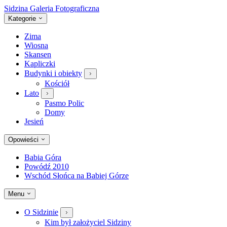
Sidzina
Galeria Fotograficzna
Kategorie
Zima
Wiosna
Skansen
Kapliczki
Budynki i obiekty
Kościół
Lato
Pasmo Polic
Domy
Jesień
Opowieści
Babia Góra
Powódź 2010
Wschód Słońca na Babiej Górze
Menu
O Sidzinie
Kim był założyciel Sidziny