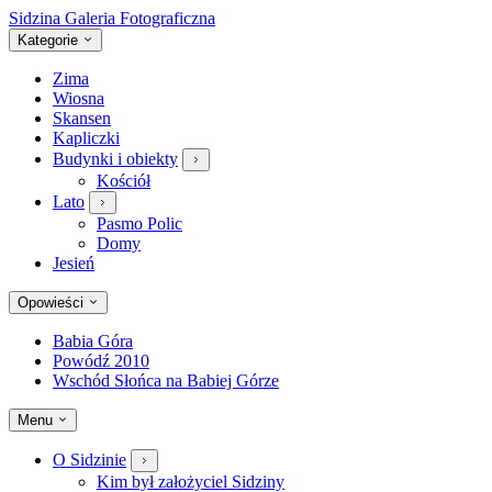
Sidzina
Galeria Fotograficzna
Kategorie
Zima
Wiosna
Skansen
Kapliczki
Budynki i obiekty
Kościół
Lato
Pasmo Polic
Domy
Jesień
Opowieści
Babia Góra
Powódź 2010
Wschód Słońca na Babiej Górze
Menu
O Sidzinie
Kim był założyciel Sidziny