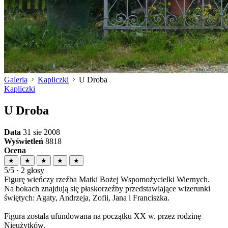
Galeria
Kapliczki
U Droba
Kapliczki
U Droba
Data
31 sie 2008
Wyświetleń
8818
Ocena
★
★
★
★
★
5/5 · 2 głosy
Figurę wieńczy rzeźba Matki Bożej Wspomożycielki Wiernych.
Na bokach znajdują się płaskorzeźby przedstawiające wizerunki
świętych: Agaty, Andrzeja, Zofii, Jana i Franciszka.
Figura została ufundowana na początku XX w. przez rodzinę
Nieużytków.